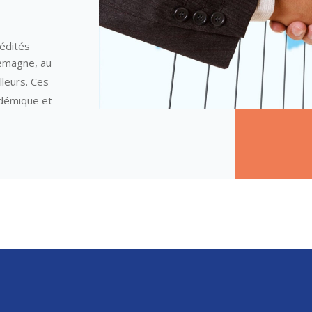
édités
lemagne, au
lleurs. Ces
adémique et