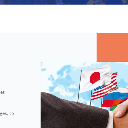
 et
ges, co-