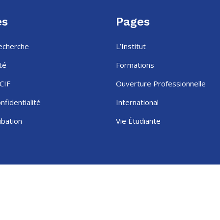
es
Pages
Recherche
L’Institut
té
Formations
CIF
Ouverture Professionnelle
nfidentialité
International
ubation
Vie Étudiante
Copyright © 2025
IPSAS
. All Rights Reserved.