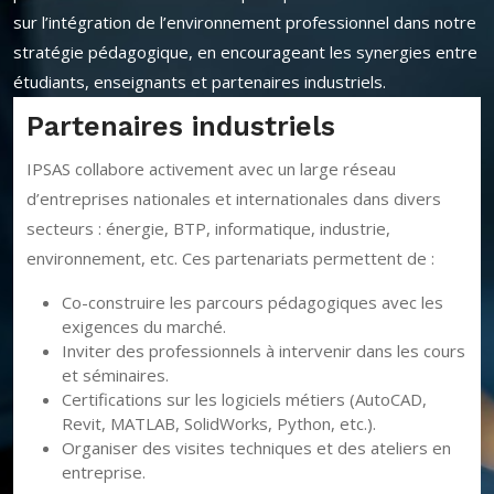
sur l’intégration de l’environnement professionnel dans notre
stratégie pédagogique, en encourageant les synergies entre
étudiants, enseignants et partenaires industriels.
tenaires industriels
Offre
 collabore activement avec un large réseau
Chaque é
reprises nationales et internationales dans divers
personnal
rs : énergie, BTP, informatique, industrie,
Stag
onnement, etc. Ces partenariats permettent de :
déco
Stag
o-construire les parcours pédagogiques avec les
appl
xigences du marché.
Des 
nviter des professionnels à intervenir dans les cours
sémi
t séminaires.
Plat
ertifications sur les logiciels métiers (AutoCAD,
part
evit, MATLAB, SolidWorks, Python, etc.).
rganiser des visites techniques et des ateliers en
ntreprise.