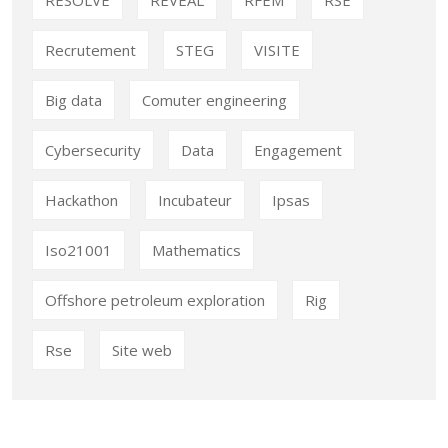
RESOLVE
REVEAL
RFEM
RSE
Recrutement
STEG
VISITE
Big data
Comuter engineering
Cybersecurity
Data
Engagement
Hackathon
Incubateur
Ipsas
Iso21001
Mathematics
Offshore petroleum exploration
Rig
Rse
Site web